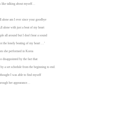
s like talking about myself…
ll alone am I ever since your goodbye
ll alone with just a beat of my heart
ple all around but I don't hear a sound
st the lonely beating of my heart …’
n she performed in Korea
o disappointed by the fact that
by a set schedule from the beginning to end.
thought I was able to find myself
hrough her appearance…