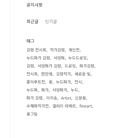
공지사항
최근글
인기글
태그
김령 전시회
작가김령
개인전
누드화가 김령
서양화
누드드로잉
김령
서양화가 김령
드로잉
화가김령
전시회
한만영
김령작가
새로운 빛
홍익루트전
꽃
누드화가
전시
누드화
화가
서양화가
누드
화가 김령
이지송
Artist
신문용
수채화작가전
갤러리 라메르
fineart
꽃그림