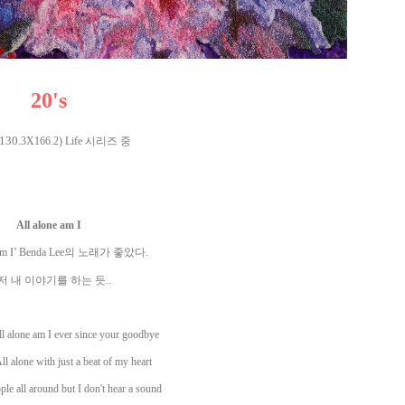
20's
 130.
3X166.2) Life 시리즈 중
All alone am I
am I’ Benda Lee
의 노래가 좋았다
.
저 내 이야기를 하는 듯
..
ll alone am I ever since your goodbye
ll alone with just a beat of my heart
ple all around but I don't hear a sound