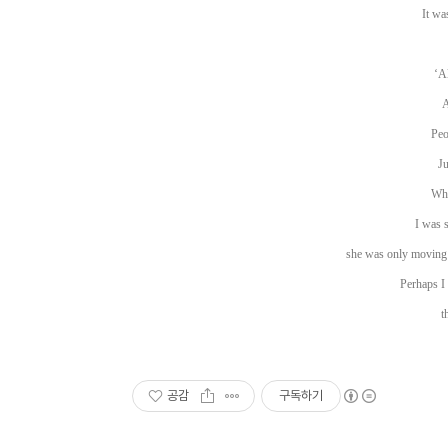
It wa
‘A
A
Peo
Ju
Whe
I was s
she was only moving 
Perhaps I 
t
공감
구독하기