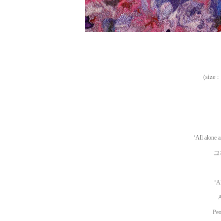
(size :
‘All alone 
그
‘A
A
Peo