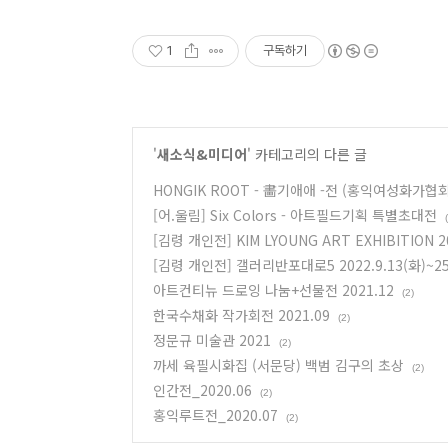
1
구독하기
'
새소식&미디어
' 카테고리의 다른 글
HONGIK ROOT - 畵기애애 -전 (홍익여성화가협회
[어.울림] Six Colors - 아트필드기획 특별초대전​
[김령 개인전] KIM LYOUNG ART EXHIBITION 2
[김령 개인전] 갤러리반포대로5 2022.9.13(화)~25
아트컨티뉴 드로잉 나눔+선물전 2021.12
(2)
한국수채화 작가회전 2021.09
(2)
정문규 미술관 2021
(2)
까세 육필시화집 (서문당) 백범 김구의 초상
(2)
인간전_2020.06
(2)
홍익루트전_2020.07
(2)