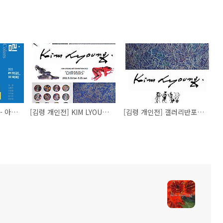
[어.울림] Six Colors - 아트필드기획 특별초대전​
[김령 개인전] KIM LYOUNG ART EXHIBITION 2022 'CHRONOS'
[김령 개인전] 갤러리반포대로5 2022.9.13(화)~25(일)