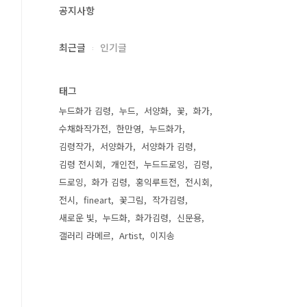
공지사항
최근글
인기글
태그
누드화가 김령
누드
서양화
꽃
화가
수채화작가전
한만영
누드화가
김령작가
서양화가
서양화가 김령
김령 전시회
개인전
누드드로잉
김령
드로잉
화가 김령
홍익루트전
전시회
전시
fineart
꽃그림
작가김령
새로운 빛
누드화
화가김령
신문용
갤러리 라메르
Artist
이지송