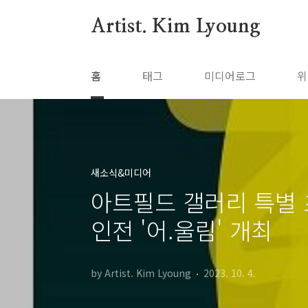
본문 바로가기
Artist. Kim Lyoung
홈
태그
미디어로그
위
새소식&미디어
아트필드 갤러리 특별 
인전 '어.울림' 개최
by Artist. Kim Lyoung
2023. 10. 4.