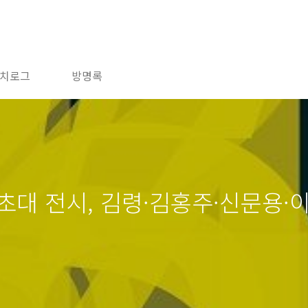
치로그
방명록
초대 전시, 김령·김홍주·신문용·