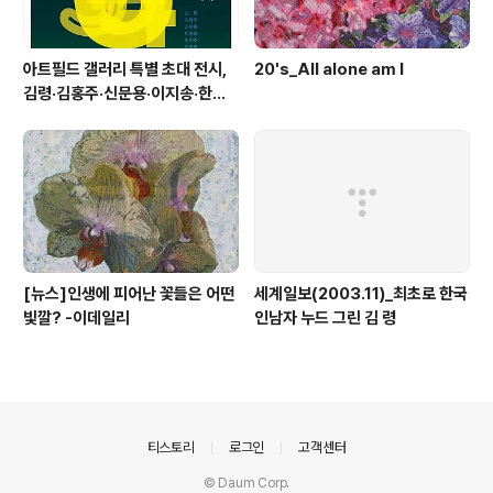
아트필드 갤러리 특별 초대 전시,
20's_All alone am I
김령·김홍주·신문용·이지송·한기
주·한만영 6인전 '어.울림' 개최
[뉴스]인생에 피어난 꽃들은 어떤
세계일보(2003.11)_최초로 한국
빛깔? -이데일리
인남자 누드 그린 김 령
의안내
티스토리
로그인
고객센터
© Daum Corp.